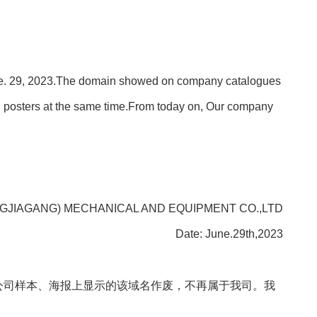
June. 29, 2023.The domain showed on company catalogues
d posters at the same time.From today on, Our company
GJIAGANG) MECHANICAL AND EQUIPMENT CO.,LTD
Date: June.29th,2023
该域名。公司样本、海报上显示的该域名作废，不再属于我司。我